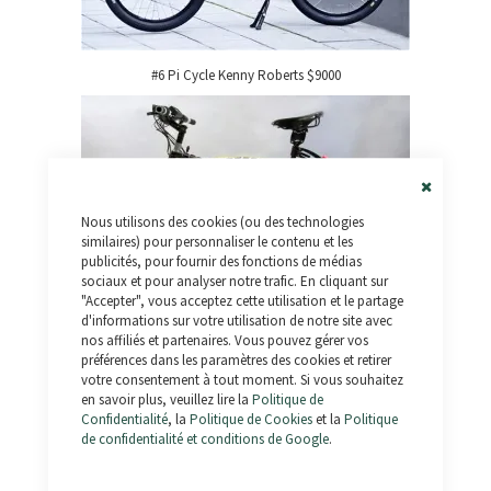
#6 Pi Cycle Kenny Roberts $9000
Close
Nous utilisons des cookies (ou des technologies
Cookie
Bar
similaires) pour personnaliser le contenu et les
publicités, pour fournir des fonctions de médias
sociaux et pour analyser notre trafic. En cliquant sur
"Accepter", vous acceptez cette utilisation et le partage
d'informations sur votre utilisation de notre site avec
nos affiliés et partenaires. Vous pouvez gérer vos
#5
Stealth Bomber
$12,000 (lire revision)
préférences dans les paramètres des cookies et retirer
votre consentement à tout moment. Si vous souhaitez
en savoir plus, veuillez lire la
Politique de
Confidentialité
, la
Politique de Cookies
et la
Politique
de confidentialité et conditions de Google
.