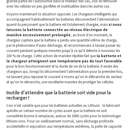
grande partie de l'autonomie dans le meilleur des cas, voir se retrouver
avec les cellules un peu gonflées et inutilisables dans les autres cas.
Voyons maintenant la situation opposée. Les chargeurs intelligents qui
accompagnent habituellement les batteries déconnectent l'alimentation
quand ils perçoivent que la batterie est totalement chargée, mais
si nous
laissons la batterie connectée au réseau électrique de
manière excessivement prolongée
, au bout d'un moment, le
chargeur captera que la batterie a perdu une quantité infime de charge,
par le phénomène d'auto-décharge, et recommencera à laisser passer du
courant pendant quelques minutes jusqu'à ce qu'il détecte à nouveau les
100 % de charge. Cette action de manière répétée fait que
la batterie et
le chargeur atteignent une température pas du tout favorable
pour le bon fonctionnement et la durée de vie de la batterie. Il existe des
chargeurs qui, lorsqu'ils déconnectent l'alimentation pour la première fois,
ne laissent plus repasser le courant à moins qu'on le débranche du secteur
et qu'on le rebranche, une excellente manière de protéger les cellules.
Inutile d'attendre que la batterie soit vide pour la
recharger !
Ceci n'est valable que pour les batteries actuelles au Lithium : le fabricant
spécifie un certain nombre de cycles avant que la batterie ne soit
considérée bonne à remplacer, autour de 1000 cycles pour la technologie
lithium-ions. Pour un vieillissement normal, sans décharge profonde
accidentelle ni exposition aux températures extrêmes, la perte de capacité