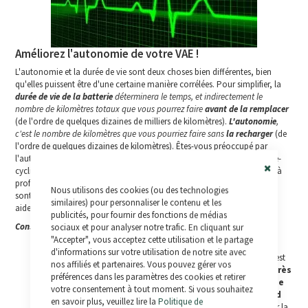
Améliorez l'autonomie de votre VAE !
L'autonomie et la durée de vie sont deux choses bien différentes, bien
qu'elles puissent être d'une certaine manière corrélées. Pour simplifier, la
durée de vie de la batterie
déterminera le temps, et indirectement le
nombre de kilomètres totaux que vous pourrez faire
avant de la remplacer
(de l'ordre de quelques dizaines de milliers de kilomètres).
L'autonomie
,
c'est le nombre de kilomètres que vous pourriez faire sans
la recharger
(de
l'ordre de quelques dizaines de kilomètres). Êtes-vous préoccupé par
l'autonomie de votre vélo électrique ? C'est un souci fréquent chez les e-
cyclistes et c'est l'occasion d'offrir quelques conseils qui vous aideront à
Close
profiter du maximum de votre tour en vélo électrique. Certains conseils
Nous utilisons des cookies (ou des technologies
Cookie
sont évidents et d'autres pas tant que ça, mais il est sûr qu'ils vous
Bar
similaires) pour personnaliser le contenu et les
aideront à rajouter quelques kilomètres à votre VAE.
publicités, pour fournir des fonctions de médias
Conseils pour gagner de l'autonomie en véhicule électrique
sociaux et pour analyser notre trafic. En cliquant sur
"Accepter", vous acceptez cette utilisation et le partage
OK, commençons par le plus évident. Vérifiez que la batterie est
d'informations sur votre utilisation de notre site avec
totalement chargée. La raison pour laquelle je mentionne cela est
nos affiliés et partenaires. Vous pouvez gérer vos
qu'il est parfois
facile d'oublier de charger la batterie après
préférences dans les paramètres des cookies et retirer
une dure journée de boulot. Créez une routine pour que
votre consentement à tout moment. Si vous souhaitez
vous connectiez votre batterie immédiatement quand
en savoir plus, veuillez lire la
Politique de
vous arrivez
à la maison avec le temps suffisant pour pouvoir la