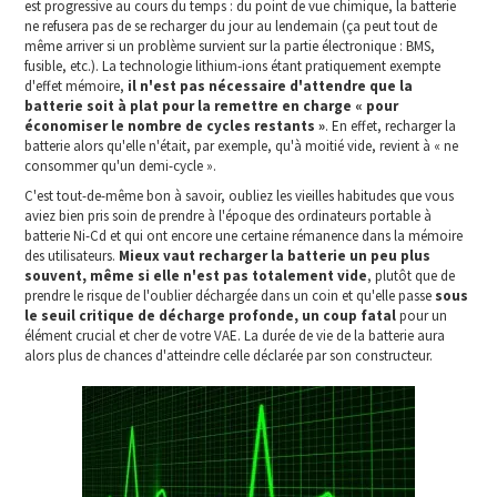
est progressive au cours du temps : du point de vue chimique, la batterie
ne refusera pas de se recharger du jour au lendemain (ça peut tout de
même arriver si un problème survient sur la partie électronique : BMS,
fusible, etc.). La technologie lithium-ions étant pratiquement exempte
d'effet mémoire,
il n'est pas nécessaire d'attendre que la
batterie soit à plat pour la remettre en charge « pour
économiser le nombre de cycles restants »
. En effet, recharger la
batterie alors qu'elle n'était, par exemple, qu'à moitié vide, revient à « ne
consommer qu'un demi-cycle ».
C'est tout-de-même bon à savoir, oubliez les vieilles habitudes que vous
aviez bien pris soin de prendre à l'époque des ordinateurs portable à
batterie Ni-Cd et qui ont encore une certaine rémanence dans la mémoire
des utilisateurs.
Mieux vaut recharger la batterie un peu plus
souvent, même si elle n'est pas totalement vide
, plutôt que de
prendre le risque de l'oublier déchargée dans un coin et qu'elle passe
sous
le seuil critique de décharge profonde, un coup fatal
pour un
élément crucial et cher de votre VAE. La durée de vie de la batterie aura
alors plus de chances d'atteindre celle déclarée par son constructeur.