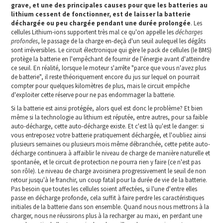
grave, et une des principales causes pour que les batteries au
lithium cessent de fonctionner, est de laisser la batterie
déchargée ou peu chargée pendant une durée prolongée
. Les
cellules Lithium-ions supportent très mal ce qu'on appelle les
décharges
profondes
, le passage de la charge en-deçà d'un seuil aulequel les dégâts
sont irréversibles. Le circuit électronique qui gère le pack de cellules (le BMS)
protège la batterie en l'empêchant de fournir de l'énergie avant d'atteindre
ce seuil. En réalité, lorsque le moteur s'arrête "parce que vous n'avez plus
de batterie", il reste théoriquement encore du jus sur lequel on pourrait
compter pour quelques kilomètres de plus, mais le circuit empêche
d'exploiter cette réserve pour ne pas endommager la batterie.
Si la batterie est ainsi protégée, alors quel est donc le problème? Et bien
même si la technologie au lithium est réputée, entre autres, pour sa faible
auto-décharge, cette auto-décharge existe. Et c'est là qu'est le danger: si
vous entreposez votre batterie pratiquement déchargée, et l'oubliez ainsi
plusieurs semaines ou plusieurs mois même débranchée, cette petite auto-
décharge continuera à affaiblir le niveau de charge de manière naturelle et
spontanée, et le circuit de protection ne pourra rien y faire (ce n'est pas
son rôle). Le niveau de charge avoisinera progressivement le seuil de non
retour jusqu'à le franchir, un coup fatal pour la durée de vie de la batterie.
Pas besoin que toutes les cellules soient affectées, si l'une d'entre elles
passe en décharge profonde, cela suffit à faire perdre les caractéristiques
initiales de la batterie dans son ensemble. Quand nous nous mettrons à la
charger, nous ne réussirons plus à la recharger au maxi, en perdant une