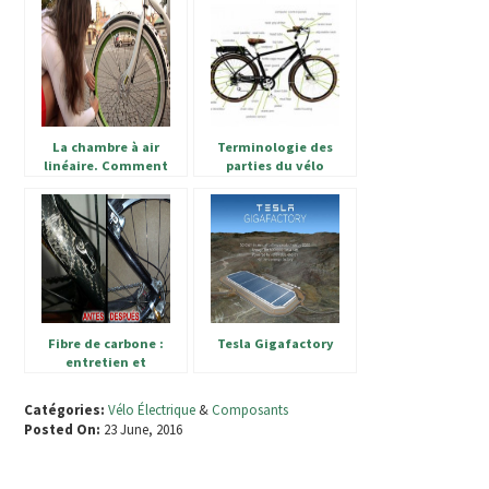
La chambre à air
Terminologie des
linéaire. Comment
parties du vélo
survivre à une
électrique.
crevaison en VAE en
plein parcours.
Fibre de carbone :
Tesla Gigafactory
entretien et
réparation
Catégories:
Vélo Électrique
&
Composants
Posted On:
23 June, 2016