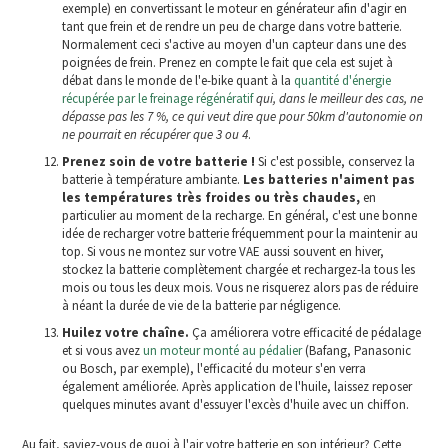
exemple) en convertissant le moteur en générateur afin d'agir en
tant que frein et de rendre un peu de charge dans votre batterie.
Normalement ceci s'active au moyen d'un capteur dans une des
poignées de frein. Prenez en compte le fait que cela est sujet à
débat dans le monde de l'e-bike quant à la
quantité d'énergie
récupérée par le freinage régénératif
qui, dans le meilleur des cas, ne
dépasse pas les 7 %, ce qui veut dire que pour 50km d'autonomie on
ne pourrait en récupérer que 3 ou 4
.
Prenez soin de votre batterie !
Si c'est possible, conservez la
batterie à température ambiante.
Les batteries n'aiment pas
les températures très froides ou très chaudes,
en
particulier au moment de la recharge. En général, c'est une bonne
idée de recharger votre batterie fréquemment pour la maintenir au
top. Si vous ne montez sur votre VAE aussi souvent en hiver,
stockez la batterie complètement chargée et rechargez-la tous les
mois ou tous les deux mois. Vous ne risquerez alors pas de réduire
à néant la durée de vie de la batterie par négligence.
Huilez votre chaîne.
Ça améliorera votre efficacité de pédalage
et si vous avez
un moteur monté au pédalier
(Bafang, Panasonic
ou Bosch, par exemple), l'efficacité du moteur s'en verra
également améliorée. Après application de l'huile, laissez reposer
quelques minutes avant d'essuyer l'excès d'huile avec un chiffon.
Au fait, saviez-vous de quoi à l'air votre batterie en son intérieur? Cette