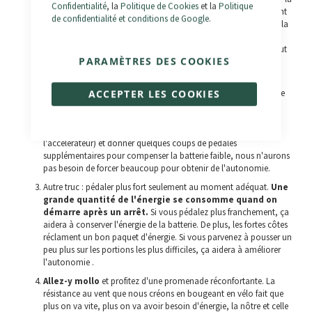
Confidentialité
, la
Politique de Cookies
et la
Politique
déconnecter quand elle aura atteint les 100 % de charge, sachant
de confidentialité et conditions de Google
.
qu'une batterie de 10Ah prend entre 3 et 4 heures pour atteindre la
charge maximale. Si on a le temps limité, on peut utiliser un
programmateur qui coupe automatiquement le courant au bout
PARAMÈTRES DES COOKIES
de quelques heures.
Appuyez sur la pédale !
Ce conseil peut paraître encore plus
ACCEPTER LES COOKIES
évident mais il faut le mentionner tout-de-même. Imaginons que
vous deviez faire quelques courses et que, soudain, vous vous
rendiez compte qu'il reste peu de jus (charge de batterie). Vous
pourriez réduire le niveau d'assistance (ou utiliser moins
l'accélérateur) et donner quelques coups de pédales
supplémentaires pour compenser la batterie faible, nous n'aurons
pas besoin de forcer beaucoup pour obtenir de l'autonomie.
Autre truc : pédaler plus fort seulement au moment adéquat.
Une
grande quantité de l'énergie se consomme quand on
démarre après un arrêt.
Si vous pédalez plus franchement, ça
aidera à conserver l'énergie de la batterie. De plus, les fortes côtes
réclament un bon paquet d'énergie. Si vous parvenez à pousser un
peu plus sur les portions les plus difficiles, ça aidera à améliorer
l'autonomie .
Allez-y mollo
et profitez d'une promenade réconfortante. La
résistance au vent que nous créons en bougeant en vélo fait que
plus on va vite, plus on va avoir besoin d'énergie, la nôtre et celle