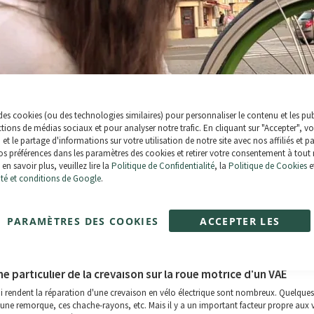
des cookies (ou des technologies similaires) pour personnaliser le contenu et les pub
ctions de médias sociaux et pour analyser notre trafic. En cliquant sur "Accepter", v
n et le partage d'informations sur votre utilisation de notre site avec nos affiliés et p
s préférences dans les paramètres des cookies et retirer votre consentement à tout
en savoir plus, veuillez lire la
Politique de Confidentialité
, la
Politique de Cookies
e
ité et conditions de Google
.
PARAMÈTRES DES COOKIES
ACCEPTER LES
COOKIES
 à la chambre à air sur une roue à moteur moyeu de VAE: la substitution sans déloger
e particulier de la crevaison sur la roue motrice d'un VAE
ui rendent la réparation d'une crevaison en vélo électrique sont nombreux. Quelqu
une remorque, ces chache-rayons, etc. Mais il y a un important facteur propre aux v