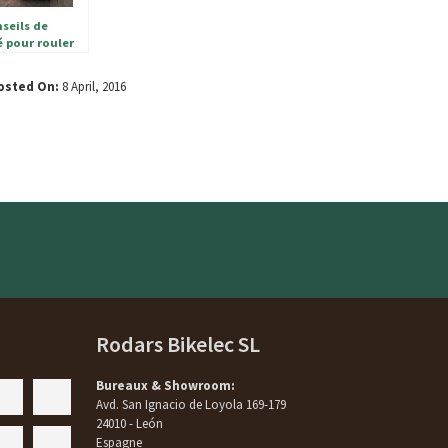
seils de
é pour rouler
en VAE
osted On:
8 April, 2016
Rodars Bikelec SL
Bureaux & Showroom:
Avd. San Ignacio de Loyola 169-179
24010 - León
Espagne