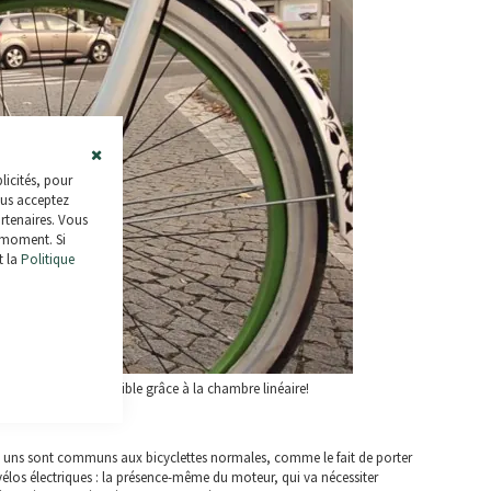
Close
licités, pour
Cookie
ous acceptez
Bar
artenaires. Vous
 moment. Si
t la
Politique
 la roue, c'est possible grâce à la chambre linéaire!
es uns sont communs aux bicyclettes normales, comme le fait de porter
élos électriques : la présence-même du moteur, qui va nécessiter