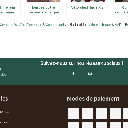
 à moteur
Rendez votre
Vélo électrique Kia
Con
le moyeu
moteur électrique
sécurit
oue
plus puissant
Généralités
,
Vélo Électrique
&
Composants
Mots clés:
vélo électrique
&
VAE
P
Suivez-nous sur nos réseaux sociaux !
s
elec.
iles
Modes de paiement
uentes
ous?