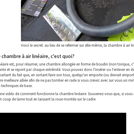
Voici le secret: au lieu de se refermer sur elle-même, la chambre à air 
 chambre à air linéaire, c'est quoi?
éaire est, pour résumer, une chambre allongée en forme de boudin (non torique, c'es
ante et se rejoint par chaque extrémité. Vous pouvez donc l'insérer ou l'enlever en 
artant du fait que, en sortant faire son tour, quelqu'un emporte (ou devrait empo
otre meilleure alliée afin de ne pas tomber en rade si vous crevez avec sur vous un 
 techniques de base.
une vidéo de comment fonctionne la chambre linéaire. Souvenez-vous que, si vous a
'un coup de lame tout en laissant la roue montée sur le cadre.