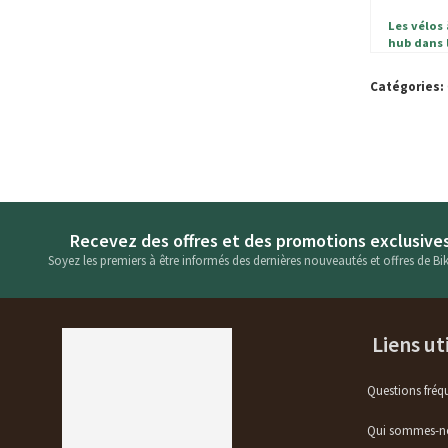
Les vélos
hub dans 
de r
Catégories:
Recevez des offres et des promotions exclusive
Soyez les premiers à être informés des dernières nouveautés et offres de Bik
Liens ut
Questions fréq
Qui sommes-n