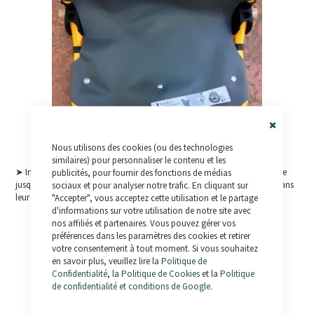
Close
Nous utilisons des cookies (ou des technologies
Cookie
Bar
similaires) pour personnaliser le contenu et les
➤ Installer les roues est hyper simple. Juste appuyer sur le centre de l'axe
publicités, pour fournir des fonctions de médias
jusqu'à entendre un clic et les roues restent assemblées correctement dans
sociaux et pour analyser notre trafic. En cliquant sur
leur position.
"Accepter", vous acceptez cette utilisation et le partage
d'informations sur votre utilisation de notre site avec
nos affiliés et partenaires. Vous pouvez gérer vos
préférences dans les paramètres des cookies et retirer
votre consentement à tout moment. Si vous souhaitez
en savoir plus, veuillez lire la
Politique de
Confidentialité
, la
Politique de Cookies
et la
Politique
de confidentialité et conditions de Google
.