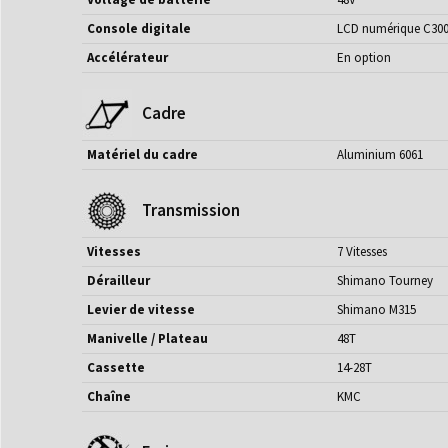
Console digitale
LCD numérique C300s 
Accélérateur
En option
Cadre
Matériel du cadre
Aluminium 6061
Transmission
Vitesses
7 Vitesses
Dérailleur
Shimano Tourney
Levier de vitesse
Shimano M315
Manivelle / Plateau
48T
Cassette
14-28T
Chaîne
KMC