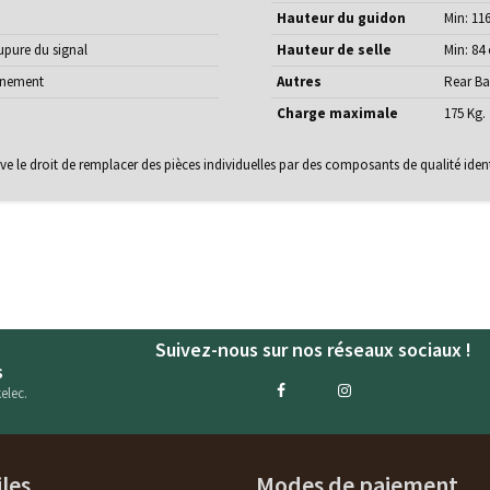
Hauteur du guidon
Min: 11
pure du signal
Hauteur de selle
Min: 84
onnement
Autres
Rear Ba
Charge maximale
175 Kg.
erve le droit de remplacer des pièces individuelles par des composants de qualité iden
Suivez-nous sur nos réseaux sociaux !
s
elec.
iles
Modes de paiement