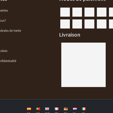
uentes
ous?
érales de Vente
Livraison
ookies
nfidentialité