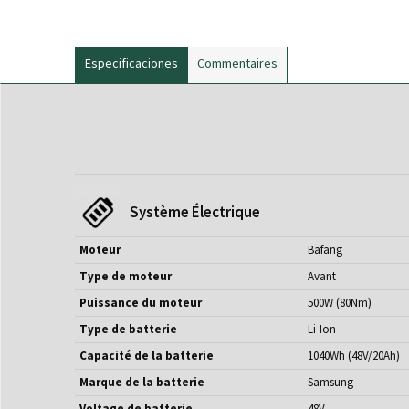
Especificaciones
Commentaires
Système Électrique
Moteur
Bafang
Type de moteur
Avant
Puissance du moteur
500W (80Nm)
Type de batterie
Li-Ion
Capacité de la batterie
1040Wh (48V/20Ah)
Marque de la batterie
Samsung
Voltage de batterie
48V