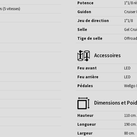
Potence
1"1/8 r
(5 vitesses)
Guidon
Cruiser 
Jeu de direction
1"1/8
Selle
Gel Crui
Tige de selle
Offroad
Accessoires
Feu avant
LED
Feu arrière
LED
Pédales
Wellgo 
Dimensions et Poi
Hauteur
110 cm.
Longueur
190 cm.
Largeur
80 cm.