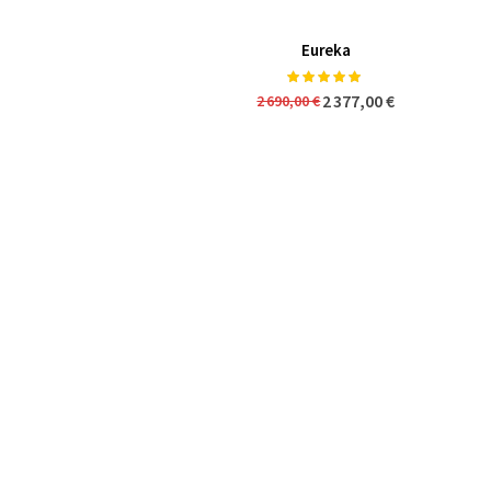
Eureka
Notation:
100%
2 377,00 €
2 690,00 €