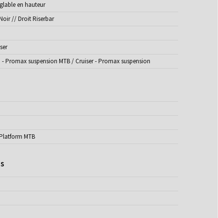
églable en hauteur
Noir // Droit Riserbar
ser
 - Promax suspension MTB / Cruiser - Promax suspension
Platform MTB
ds