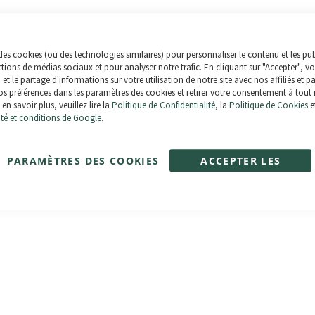
des cookies (ou des technologies similaires) pour personnaliser le contenu et les pub
ctions de médias sociaux et pour analyser notre trafic. En cliquant sur "Accepter", v
n et le partage d'informations sur votre utilisation de notre site avec nos affiliés et p
s préférences dans les paramètres des cookies et retirer votre consentement à tout
en savoir plus, veuillez lire la
Politique de Confidentialité
, la
Politique de Cookies
e
ité et conditions de Google
.
)
Invictus Slim
Notation:
100%
2 353,00 €
PARAMÈTRES DES COOKIES
ACCEPTER LES
COOKIES