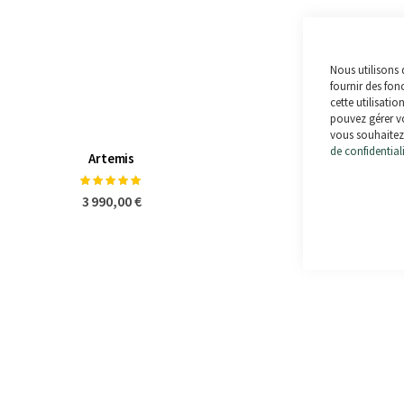
Nous utilisons 
fournir des fon
cette utilisatio
pouvez gérer vo
vous souhaitez 
de confidential
Artemis
Dune 4.0 (Pliant
Notation:
Notation:
100%
90%
3 990,00 €
3 390,00 €