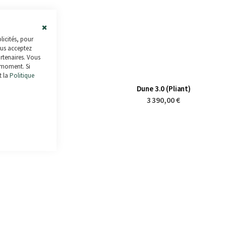
Close
licités, pour
Cookie
ous acceptez
Bar
artenaires. Vous
 moment. Si
t la
Politique
Invictus
Dune 3.0 (Pliant)
3 390,00 €
Notation:
100%
2 890,00 €