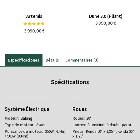
Artemis
Dune 3.0 (Pliant)
3 390,00 €
Notation:
100%
3 990,00 €
Especificaciones
Détails
Commentaires
3
Spécifications
Système Électrique
Roues
Bafang
20"
Avant
Aluminium à double paroi
250W (45Nm)
Kenda 20" x 1,95" \ Kenda 20"
/ 500W (80Nm)
x 1,75"