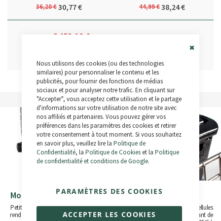
30,77 €
38,24 €
36,20 €
44,99 €
2 458,19 €
Ajouter au panier
2 446,01 €
Close
Nous utilisons des cookies (ou des technologies
Cookie
Bar
similaires) pour personnaliser le contenu et les
publicités, pour fournir des fonctions de médias
sociaux et pour analyser notre trafic. En cliquant sur
"Accepter", vous acceptez cette utilisation et le partage
d'informations sur votre utilisation de notre site avec
nos affiliés et partenaires. Vous pouvez gérer vos
préférences dans les paramètres des cookies et retirer
votre consentement à tout moment. Si vous souhaitez
en savoir plus, veuillez lire la
Politique de
Confidentialité
, la
Politique de Cookies
et la
Politique
de confidentialité et conditions de Google
.
PARAMÈTRES DES COOKIES
Moteur de Moyeu Bafang
Batterie Amovible
Petit en taille, léger en poids, à haut
Batteries fabriquées à partir de cellules
ACCEPTER LES COOKIES
rendement avec un fonctionnement
Samsung avec des capacités allant de