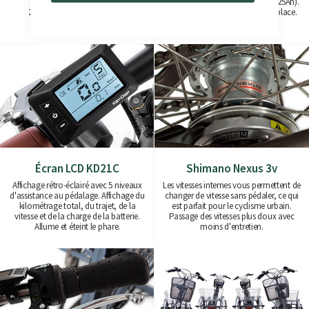
doux et silencieux. Versions
370Wh (36V/10Ah) à 925Wh (36V/25Ah).
250W(45Nm) et 500W(80Nm)
Facile à retirer ou à charger sur place.
disponibles.
Écran LCD KD21C
Shimano Nexus 3v
Affichage rétro-éclairé avec 5 niveaux
Les vitesses internes vous permettent de
d'assistance au pédalage. Affichage du
changer de vitesse sans pédaler, ce qui
kilométrage total, du trajet, de la
est parfait pour le cyclisme urbain.
vitesse et de la charge de la batterie.
Passage des vitesses plus doux avec
Allume et éteint le phare.
moins d'entretien.