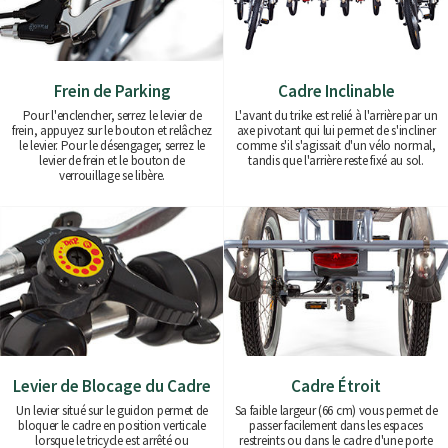
Frein de Parking
Cadre Inclinable
Pour l'enclencher, serrez le levier de
L'avant du trike est relié à l'arrière par un
frein, appuyez sur le bouton et relâchez
axe pivotant qui lui permet de s'incliner
le levier. Pour le désengager, serrez le
comme s'il s'agissait d'un vélo normal,
levier de frein et le bouton de
tandis que l'arrière reste fixé au sol.
verrouillage se libère.
Levier de Blocage du Cadre
Cadre Étroit
Un levier situé sur le guidon permet de
Sa faible largeur (66 cm) vous permet de
bloquer le cadre en position verticale
passer facilement dans les espaces
lorsque le tricycle est arrêté ou
restreints ou dans le cadre d'une porte