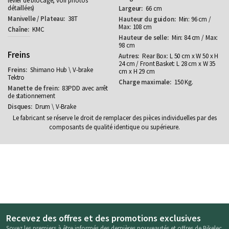
levier de blocage, voir photos
détaillées)
66 cm
38T
Min: 96 cm /
Max: 108 cm
KMC
Min: 84 cm / Max:
98 cm
Freins
Rear Box: L 50 cm x W 50 x H
24 cm / Front Basket: L 28 cm x W 35
Shimano Hub \ V-brake
cm x H 29 cm
Tektro
150 Kg.
83PDD avec arrêt
de stationnement
Drum \ V-Brake
Le fabricant se réserve le droit de remplacer des pièces individuelles par des
composants de qualité identique ou supérieure.
Recevez des offres et des promotions exclusives
Soyez les premiers à être informés des dernières nouveautés et offres de Bikelec.