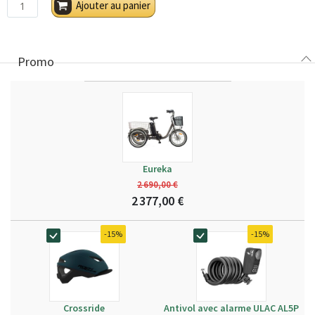
Ajouter au panier
Promo
Eureka
2 690,00 €
2 377,00 €
-15%
-15%
Crossride
Antivol avec alarme ULAC AL5P