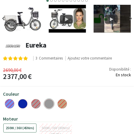
6
7
8
9
10
11
Eureka
Notation:
3
Commentaires
Ajoutez votre commentaire
100
100
% of
Disponibilité :
2 690,00 €
2 377,00 €
En stock
Couleur
Moteur
250W / 36V (45Nm)
500W / 36V (80Nm)