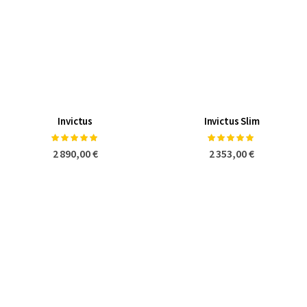
Invictus
Invictus Slim
Notation:
Notation:
100%
100%
2 890,00 €
2 353,00 €