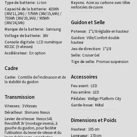
Li-Ion
Acier au carbone avec têtes
renforcées de cuivre
415Wh
(36V/11,2Ah) / 575Wh (36V/15,6Ah) /
755Wh (36V/20,3Ah) / 905Wh
Guidon et Selle
(36V/24,5Ah)
Samsung
1"1/8 réglable en hauteur
36V
Ville/Confort double
LCD numérique
hauteur
KD21C (5 vitesses)
1"1/8
En option
Cruiser Gel
Promax suspension
Cadre
Accessoires
Contrôle de l'inclinaison et de
la stabilité du guidon
LED
LED
Transmission
Wellgo Platform City
Métal
3 Vitesses
Shimano Nexus
Nexus S41
Dimensions et Poids
RevoShift 3V (montage inversé, à
gauche du guidon, pour faciliter
105 cm
l'utilisation du levier de vitesse et du
170 cm