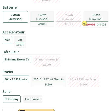
199,00 €
Batterie
370Wh
560Wh
745Wh
930Wh
(36V/10Ah)
(36/15Ah)
(36V/20Ah)
(36V/25Ah)
249,00 €
399,00 €
599,00 €
349,00 €
Accélérateur
Non
Oui
59,00 €
Dérailleur
Shimano Nexus 3V
Shimano Nexus 8V
299,00 €
Pneus
20'' x 2.125 Route
20'' x 2.125 Tout Chemin
20'' x 1.75 Flanc Blanc
14,90 €
14,90 €
Selle
BLK spring
Avec dossier