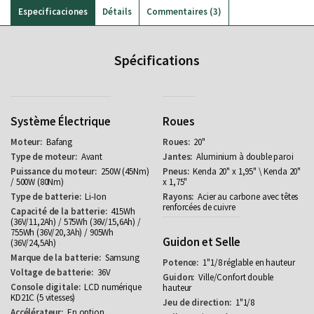
Especificaciones
Détails
Commentaires
3
Spécifications
Système Électrique
Roues
Bafang
20"
Avant
Aluminium à double paroi
250W (45Nm)
Kenda 20" x 1,95" \ Kenda 20"
/ 500W (80Nm)
x 1,75"
Li-Ion
Acier au carbone avec têtes
renforcées de cuivre
415Wh
(36V/11,2Ah) / 575Wh (36V/15,6Ah) /
755Wh (36V/20,3Ah) / 905Wh
Guidon et Selle
(36V/24,5Ah)
Samsung
1"1/8 réglable en hauteur
36V
Ville/Confort double
LCD numérique
hauteur
KD21C (5 vitesses)
1"1/8
En option