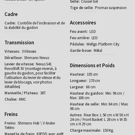
Cruiser Gel
Promax suspension
Cadre
Accessoires
Contrôle de l'inclinaison et de
la stabilité du guidon
LED
LED
Transmission
Wellgo Platform City
Métal
3 Vitesses
Shimano Nexus
Nexus S41
Dimensions et Poids
RevoShift 3V (montage inversé, à
gauche du guidon, pour faciliter
105 cm
l'utilisation du levier de vitesse et du
170 cm
levier de blocage, voir photos
détaillées)
66 cm
38T
Min: 96 cm /
Max: 108 cm
KMC
Min: 84 cm / Max:
98 cm
Freins
Rear Box: L 50 cm x W 50 x H
24 cm / Front Basket: L 28 cm x W 35
Shimano Hub \ V-brake
cm x H 29 cm
Tektro
150 Kg.
83PDD avec arrêt