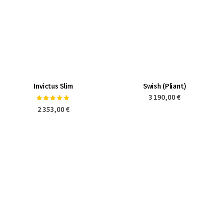
Invictus Slim
Swish (Pliant)
3 190,00 €
Notation:
100%
2 353,00 €