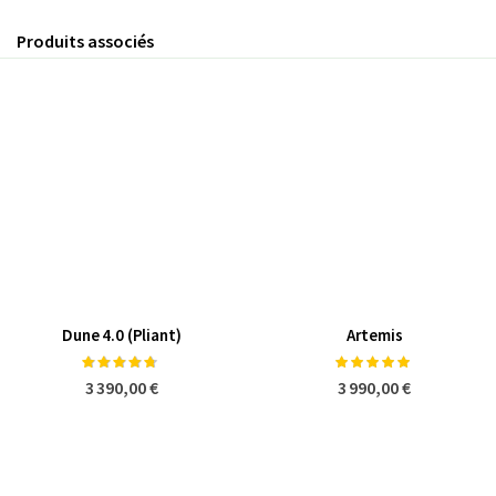
Produits associés
Dune 4.0 (Pliant)
Artemis
Notation:
Notation:
90%
100%
3 390,00 €
3 990,00 €