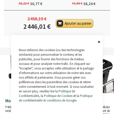
30,77 €
38,24 €
36,20 €
44,99 €
2 458,19 €
Ajouter au panier
2 446,01 €
Close
Nous utilisons des cookies (ou des technologies
Cookie
Bar
similaires) pour personnaliser le contenu et les
publicités, pour fournir des fonctions de médias
sociaux et pour analyser notre trafic. En cliquant sur
"Accepter", vous acceptez cette utilisation et le partage
d'informations sur votre utilisation de notre site avec
nos affiliés et partenaires. Vous pouvez gérer vos
préférences dans les paramètres des cookies et retirer
votre consentement à tout moment. Si vous souhaitez
en savoir plus, veuillez lire la
Politique de
Confidentialité
, la
Politique de Cookies
et la
Politique
de confidentialité et conditions de Google
.
Moteur de Moyeu Bafang
Batterie Amovible
Petit en taille, léger en poids, à haut
Batteries fabriquées à partir de cellules
rendement avec un fonctionnement
Samsung avec des capacités allant de