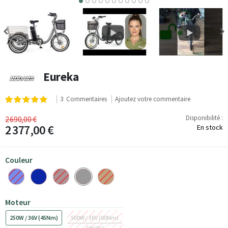
6
7
8
9
10
11
Eureka
Notation:
3
Commentaires
Ajoutez votre commentaire
100
100
% of
Disponibilité :
2 690,00 €
2 377,00 €
En stock
Couleur
Moteur
250W / 36V (45Nm)
500W / 36V (80Nm)