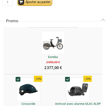
Ajouter au panier
Promo
Eureka
2 690,00 €
2 377,00 €
-15%
-15%
Crossride
Antivol avec alarme ULAC AL5P