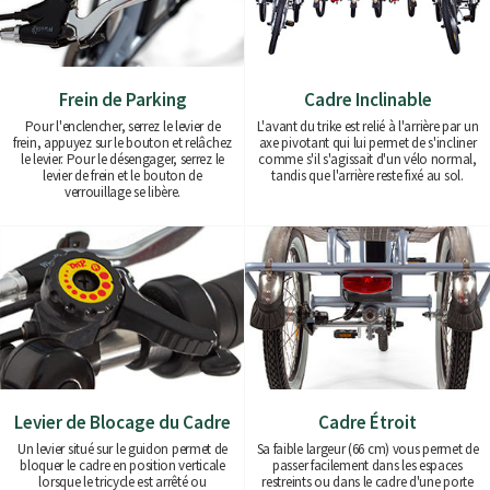
Frein de Parking
Cadre Inclinable
Pour l'enclencher, serrez le levier de
L'avant du trike est relié à l'arrière par un
frein, appuyez sur le bouton et relâchez
axe pivotant qui lui permet de s'incliner
le levier. Pour le désengager, serrez le
comme s'il s'agissait d'un vélo normal,
levier de frein et le bouton de
tandis que l'arrière reste fixé au sol.
verrouillage se libère.
Levier de Blocage du Cadre
Cadre Étroit
Un levier situé sur le guidon permet de
Sa faible largeur (66 cm) vous permet de
bloquer le cadre en position verticale
passer facilement dans les espaces
lorsque le tricycle est arrêté ou
restreints ou dans le cadre d'une porte