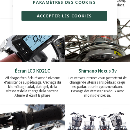
doux et silencieux. Versions
370Wh (36V/10Ah) à 925Wh (36V/25Ah).
PARAMÈTRES DES COOKIES
250W(45Nm) et 500W(80Nm)
Facile à retirer ou à charger sur place.
disponibles.
ACCEPTER LES COOKIES
Écran LCD KD21C
Shimano Nexus 3v
Affichage rétro-éclairé avec 5 niveaux
Les vitesses internes vous permettent de
d'assistance au pédalage. Affichage du
changer de vitesse sans pédaler, ce qui
kilométrage total, du trajet, de la
est parfait pour le cyclisme urbain.
vitesse et de la charge de la batterie.
Passage des vitesses plus doux avec
Allume et éteint le phare.
moins d'entretien.