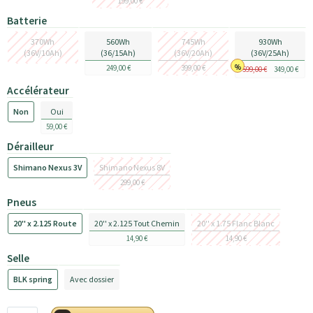
199,00 €
Batterie
370Wh
560Wh
745Wh
930Wh
(36V/10Ah)
(36/15Ah)
(36V/20Ah)
(36V/25Ah)
249,00 €
399,00 €
599,00 €
349,00 €
Accélérateur
Non
Oui
59,00 €
Dérailleur
Shimano Nexus 3V
Shimano Nexus 8V
299,00 €
Pneus
20'' x 2.125 Route
20'' x 2.125 Tout Chemin
20'' x 1.75 Flanc Blanc
14,90 €
14,90 €
Selle
BLK spring
Avec dossier