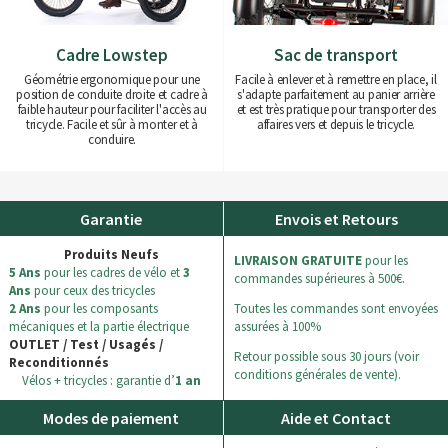
Cadre Lowstep
Sac de transport
Géométrie ergonomique pour une
Facile à enlever et à remettre en place, il
position de conduite droite et cadre à
s'adapte parfaitement au panier arrière
faible hauteur pour faciliter l'accès au
et est très pratique pour transporter des
tricycle. Facile et sûr à monter et à
affaires vers et depuis le tricycle.
conduire.
Garantie
Envois et Retours
Produits Neufs
LIVRAISON GRATUITE
pour les
5 Ans
pour les cadres de vélo et
3
commandes supérieures à 500€.
Ans
pour ceux des tricycles
2 Ans
pour les composants
Toutes les commandes sont envoyées
mécaniques et la partie électrique
assurées à 100%
OUTLET / Test / Usagés /
Retour possible sous 30 jours (voir
Reconditionnés
conditions générales de vente).
Vélos + tricycles : garantie d’
1 an
Modes de paiement
Aide et Contact