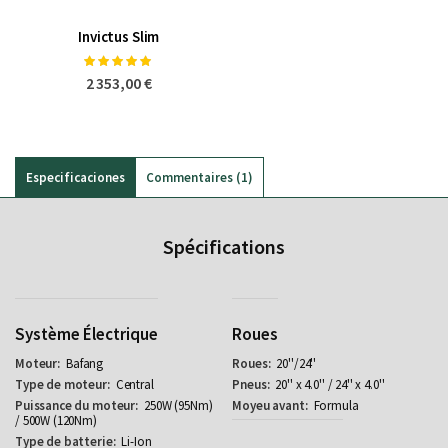
Invictus Slim
Notation:
100%
2 353,00 €
Especificaciones
Commentaires
1
Spécifications
Système Électrique
Roues
Bafang
20''/24''
Central
20'' x 4.0'' / 24'' x 4.0''
250W (95Nm)
Formula
/ 500W (120Nm)
Li-Ion