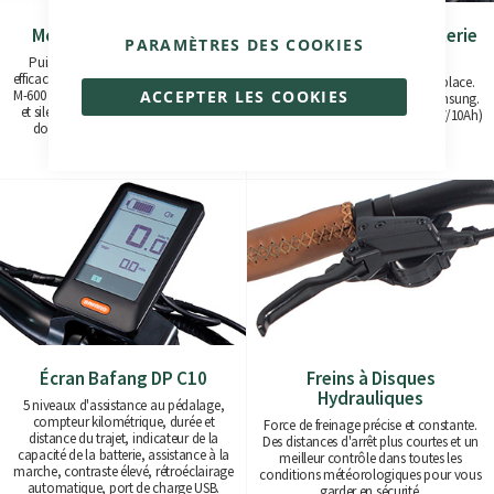
Moteur Central Bafang
Batterie Interne + Batterie
PARAMÈTRES DES COOKIES
Extra en Option
Puissant, durable et extrêmement
efficace. Modèles M-510 (250W/95Nm) et
Facile à retirer ou à charger sur place.
ACCEPTER LES COOKIES
M-600 (500W/120Nm) disponibles. Doux
Fabriquée à partir de cellules Samsung.
et silencieux, avec toute la puissance
Avec des capacités de 370Wh (36V/10Ah)
dont vous avez besoin pour une
à 1100Wh (36V/30Ah).
conduite en douceur.
Écran Bafang DP C10
Freins à Disques
Hydrauliques
5 niveaux d'assistance au pédalage,
compteur kilométrique, durée et
Force de freinage précise et constante.
distance du trajet, indicateur de la
Des distances d'arrêt plus courtes et un
capacité de la batterie, assistance à la
meilleur contrôle dans toutes les
marche, contraste élevé, rétroéclairage
conditions météorologiques pour vous
automatique, port de charge USB.
garder en sécurité.