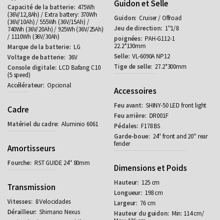
Guidon et Selle
475Wh
(36V/12,8Ah) / Extra battery: 370Wh
Cruiser / Offroad
(36V/10Ah) / 555Wh (36V/15Ah) /
1''1/8
740Wh (36V/20Ah) / 925Wh (36V/25Ah)
/ 1110Wh (36V/30Ah)
PAH-G112-1
22.2*130mm
LG
VL-6090A NP12
36V
27.2*300mm
LCD Bafang C10
(5 speed)
Opcional
Accessoires
SHINY-50 LED front light
Cadre
DR001F
Aluminio 6061
F178 BS
24'' front and 20'' rear
fender
Amortisseurs
RST GUIDE 24'' 80mm
Dimensions et Poids
125 cm
Transmission
198 cm
8 Velocidades
76 cm
Shimano Nexus
Min: 114 cm/