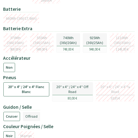
299,00 €
Batterie
660Wh (36V/17,8Ah)
Batterie Extra
370Wh
555Wh
740Wh
925Wh
1110Wh
(36V/10Ah)
(36V/15Ah)
(36V/20Ah)
(36V/25Ah)
(36V/30Ah)
369,00 €
549,00 €
748,00 €
948,00 €
1 148,00 €
Accélérateur
Non
Pneus
20'' x 4'' / 24'' x 4'' Flanc
20'' x 4'' / 24'' x 4'' Off
20'' x 4'' / 24'' x 4''¼
Blanc
Road
Road
80,00 €
53,85 €
Guidon / Selle
Cruiser
Offroad
Couleur Poignées / Selle
Noir
Marron