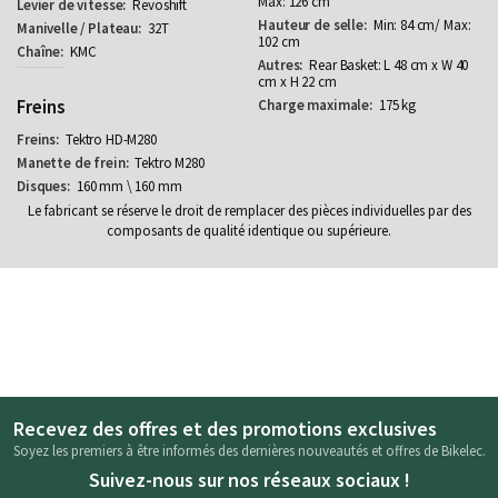
Max: 126 cm
Revoshift
Min: 84 cm/ Max:
32T
102 cm
KMC
Rear Basket: L 48 cm x W 40
cm x H 22 cm
Freins
175 kg
Tektro HD-M280
Tektro M280
160 mm \ 160 mm
Le fabricant se réserve le droit de remplacer des pièces individuelles par des
composants de qualité identique ou supérieure.
Recevez des offres et des promotions exclusives
Soyez les premiers à être informés des dernières nouveautés et offres de Bikelec.
Suivez-nous sur nos réseaux sociaux !