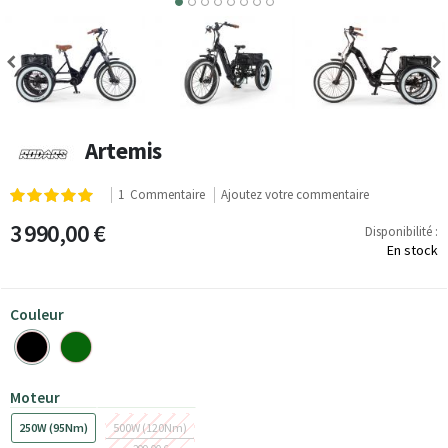
5
6
7
8
Artemis
Notation:
1
Commentaire
Ajoutez votre commentaire
100
100
% of
3 990,00 €
Disponibilité :
En stock
Couleur
Moteur
250W (95Nm)
500W (120Nm)