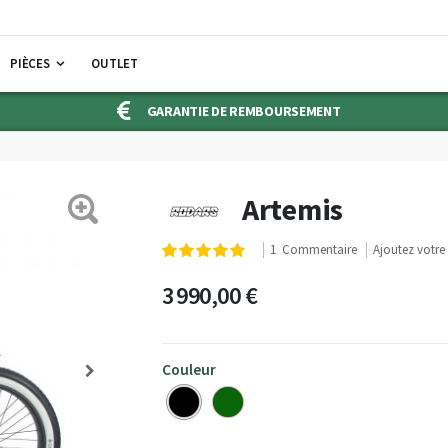
PIÈCES
OUTLET
GARANTIE DE REMBOURSEMENT
Artemis
Notation:
1
Commentaire
Ajoutez votr
100
100
% of
3 990,00 €
Couleur