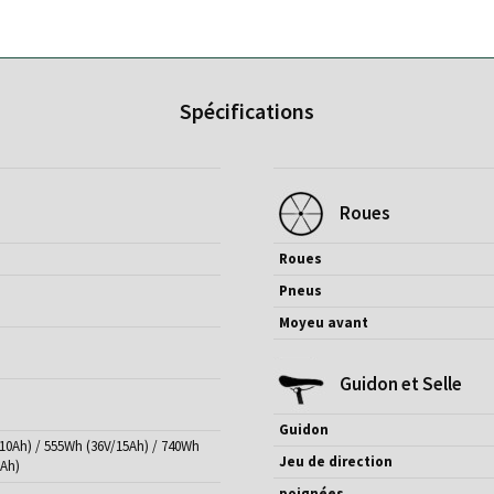
Spécifications
Roues
Roues
Pneus
Moyeu avant
Guidon et Selle
Guidon
/10Ah) / 555Wh (36V/15Ah) / 740Wh
Jeu de direction
0Ah)
poignées