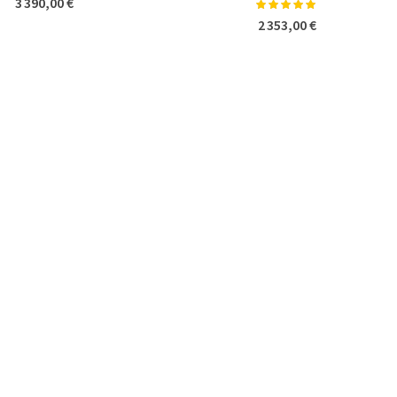
3 390,00 €
Notation:
100%
2 353,00 €