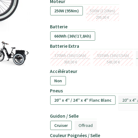
Moteur
250W (95Nm)
500W (120Nm)
299,00 €
Batterie
660Wh (36V/17,8Ah)
Batterie Extra
370Wh (36V/10Ah)
555Wh (36V/15Ah)
369,00 €
549,00 €
Accélérateur
Non
Pneus
20'' x 4'' / 24'' x 4'' Flanc Blanc
20'' x 4''
Guidon / Selle
Cruiser
Offroad
Couleur Poignées / Selle