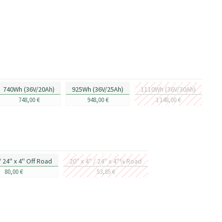
740Wh (36V/20Ah)
925Wh (36V/25Ah)
1110Wh (36V/30Ah)
748,00 €
948,00 €
1 148,00 €
 / 24'' x 4'' Off Road
20'' x 4'' / 24'' x 4''¼ Road
80,00 €
53,85 €