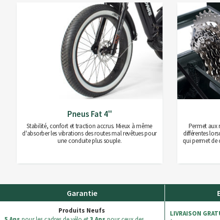
Pneus Fat 4''
Stabilité, confort et traction accrus. Mieux à même
Permet aux r
d'absorber les vibrations des routes mal revêtues pour
différentes lors
une conduite plus souple.
qui permet de 
Garantie
Produits Neufs
LIVRAISON GRAT
5 Ans
pour les cadres de vélo et
3 Ans
pour ceux des