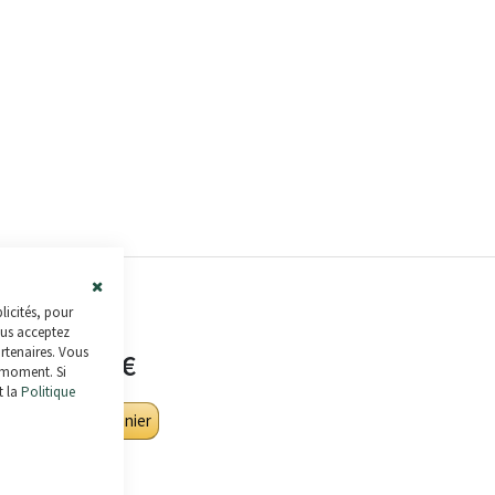
Close
licités, pour
Cookie
4 071,19 €
ous acceptez
Bar
artenaires. Vous
4 059,01 €
 moment. Si
t la
Politique
Ajouter au panier