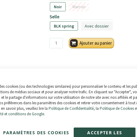
Noir
Marron
Selle
BLK spring
Avec dossier
Ajouter au panier
-15%
-15%
des cookies (ou des technologies similaires) pour personnaliser le contenu et les pub
+
=
ctions de médias sociaux et pour analyser notre trafic. En cliquant sur "Accepter", v
n et le partage d'informations sur votre utilisation de notre site avec nos affiliés et p
s préférences dans les paramètres des cookies et retirer votre consentement à tout
en savoir plus, veuillez lire la
Politique de Confidentialité
, la
Politique de Cookies
e
ité et conditions de Google
.
Crossride
Antivol avec
alarme ULAC
30,77 €
36,20 €
AL5P
PARAMÈTRES DES COOKIES
ACCEPTER LES