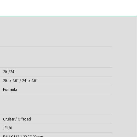
20''/24''
20'' x 4.0'' / 24'' x 4.0''
Formula
Cruiser / Offroad
1''1/8
PAH-G112-1 22.2*130mm