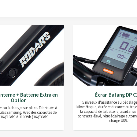
38,24 €
44,99 €
COOKIES
Interne + Batterie Extra en
Écran Bafang DP C
Option
5 niveaux d'assistance au pédalag
kilométrique, durée et distance du traje
rer ou à charger sur place. Fabriquée à
la capacité de la batterie, assistanc
llules Samsung. Avec des capacités de
contraste élevé, rétroéclairage autom
36V/10Ah) à 1100Wh (36V/30Ah).
charge USB.