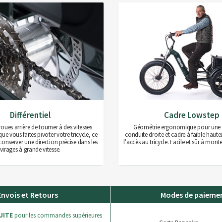
Différentiel
Cadre Lowstep
oues arrière de tourner à des vitesses
Géométrie ergonomique pour une 
que vous faites pivoter votre tricycle, ce
conduite droite et cadre à faible hauteu
conserver une direction précise dans les
l'accès au tricycle. Facile et sûr à mont
virages à grande vitesse.
Envois et Retours
Modes de paieme
UITE
pour les commandes supérieures