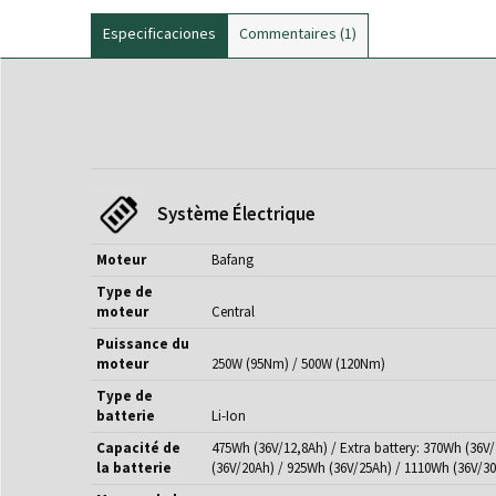
Especificaciones
Commentaires
1
Système Électrique
Moteur
Bafang
Type de
moteur
Central
Puissance du
moteur
250W (95Nm) / 500W (120Nm)
Type de
batterie
Li-Ion
Capacité de
475Wh (36V/12,8Ah) / Extra battery: 370Wh (36V
la batterie
(36V/20Ah) / 925Wh (36V/25Ah) / 1110Wh (36V/3