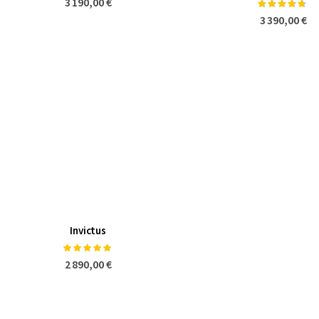
3 190,00 €
Notation:
90%
3 390,00 €
Invictus
Notation:
100%
2 890,00 €