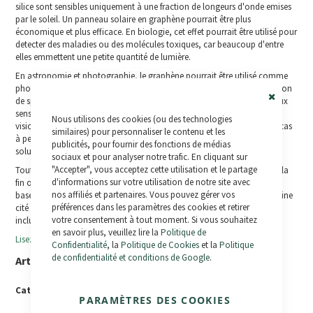
silice sont sensibles uniquement à une fraction de longeurs d'onde emises
par le soleil. Un panneau solaire en graphène pourrait être plus
économique et plus efficace. En biologie, cet effet pourrait être utilisé pour
detecter des maladies ou des molécules toxiques, car beaucoup d'entre
elles emmettent une petite quantité de lumière.
En astronomie et photographie, le graphène pourrait être utilisé comme
photodétecteur de haute sensibilité qui fonctionne avec une large portion
de spectrum, qui inclue la lumière infrarouge qui lutte avec de nombreux
Close
senseurs. La même technologie pourrait s'appliquer à des lunettes de
Nous utilisons des cookies (ou des technologies
Cookie
vision nocturne pour une utilisation militaire et, biensûr, dans tous les cas
Bar
similaires) pour personnaliser le contenu et les
à peine cités, le graphène est une alternative plus économique aux
publicités, pour fournir des fonctions de médias
solutions actuelles.
sociaux et pour analyser notre trafic. En cliquant sur
"Accepter", vous acceptez cette utilisation et le partage
Tout cela, à partir d'un matériel qui a été isolé il y a très peu d'annés! À la
d'informations sur votre utilisation de notre site avec
fin on ne sait pas réelement quelle peut être la portée de la technologie
nos affiliés et partenaires. Vous pouvez gérer vos
basée sur le graphène, mais probablement ce sera tout ce qu'on a à peine
préférences dans les paramètres des cookies et retirer
cité et bien d'avantage, et les vélos électriques y seront certainement
votre consentement à tout moment. Si vous souhaitez
inclus!
en savoir plus, veuillez lire la
Politique de
Lisez plus sur le graphène ou sur la découverte du MIT.
Confidentialité
, la
Politique de Cookies
et la
Politique
de confidentialité et conditions de Google
.
Articles Similaires
Catégories:
Généralités
Posted On:
22 September, 2013
PARAMÈTRES DES COOKIES