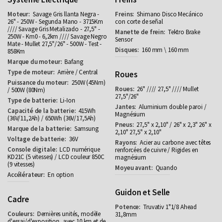
Savage Gris llanta Negra -
Shimano Disco Mecánico
26" - 250W - Segunda Mano - 3715Km
con corte de señal
//// Savage Gris Metalizado - 27,5" -
Tektro Brake
250W - Km0 - 6,2km //// Savage Negro
Sensor
Mate - Mullet 27,5"/26" - 500W - Test -
160 mm \ 160 mm
858Km
Bafang
Arrière / Central
Roues
250W (45Nm)
26" //// 27,5" //// Mullet
/ 500W (80Nm)
27,5"/26"
Li-Ion
Aluminium double paroi /
415Wh
Magnésium
(36V/11,2Ah) / 650Wh (36V/17,5Ah)
27,5" x 2,10" / 26" x 2,3" 26" x
Samsung
2,10" 27,5" x 2,10"
36V
Acier au carbone avec têtes
LCD numérique
renforcées de cuivre / Rigides en
KD21C (5 vitesses) / LCD couleur 850C
magnésium
(9 vitesses)
Quando
En option
Guidon et Selle
Cadre
Truvativ 1"1/8 Ahead
Dernières unités, modèle
31,8mm
d'essai/d'exposition, avec 10 km et de