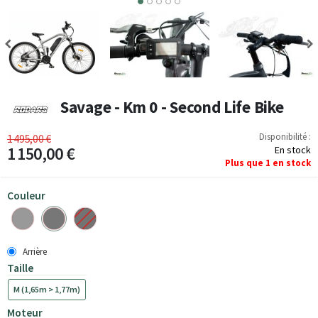
3
4
5
Savage - Km 0 - Second Life Bike
Disponibilité :
1 495,00 €
1 150,00 €
En stock
Plus que
1
en stock
Couleur
Arrière
Taille
M (1,65m > 1,77m)
Moteur