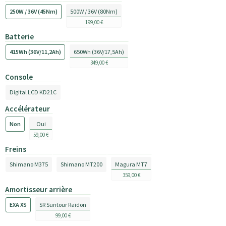
250W / 36V (45Nm)
500W / 36V (80Nm)
199,00 €
Batterie
415Wh (36V/11,2Ah)
650Wh (36V/17,5Ah)
349,00 €
Console
Digital LCD KD21C
Accélérateur
Non
Oui
59,00 €
Freins
Shimano M375
Shimano MT200
Magura MT7
359,00 €
Amortisseur arrière
EXA XS
SR Suntour Raidon
99,00 €