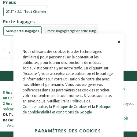
Pneus
27.5'' x 2.1'' Tout Chemin
Porte-bagages
Sans porte-bagages
Porte-bagages tige de selle 10kg
29,00 €
Close
Nous utilisons des cookies (ou des technologies
Cookie
Ajouter au panier
Bar
similaires) pour personnaliser le contenu et les
publicités, pour fournir des fonctions de médias
sociaux et pour analyser notre trafic. En cliquant sur
"Accepter", vous acceptez cette utilisation et le partage
Garantie
Envois et Retours
d'informations sur votre utilisation de notre site avec
nos affiliés et partenaires. Vous pouvez gérer vos
Produits Neufs
LIVRAISON GRATUITE
pour les
préférences dans les paramètres des cookies et retirer
5 Ans
pour les cadres de vélo et
3
commandes supérieures à 500€.
votre consentement à tout moment. Si vous souhaitez
Ans
pour ceux des tricycles
en savoir plus, veuillez lire la
Politique de
2 Ans
pour les composants
Toutes les commandes sont envoyées
Confidentialité
, la
Politique de Cookies
et la
Politique
mécaniques et la partie électrique
assurées à 100%
de confidentialité et conditions de Google
.
OUTLET / Test / Usagés /
Retour possible sous 30 jours (voir
Reconditionnés
conditions générales de vente).
Vélos + tricycles : garantie d’
1 an
PARAMÈTRES DES COOKIES