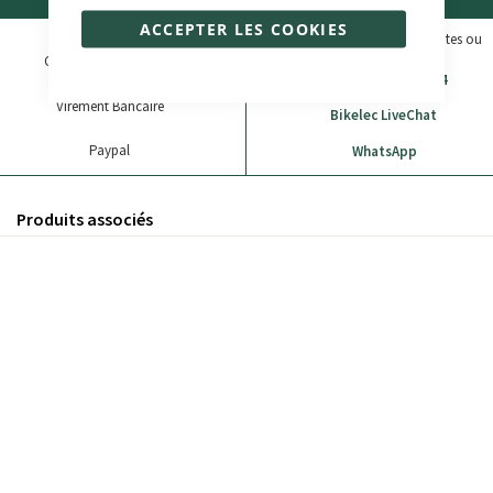
Modes de paiement
Aide et Contact
ACCEPTER LES COOKIES
Consultez les Questions fréquentes ou
contactez-nous:
Carte Bancaire
(+33) 05 33 52 08 04
Virement Bancaire
Bikelec LiveChat
Paypal
WhatsApp
Produits associés