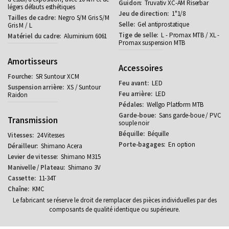
Truvativ XC-AM Riserbar
légers défauts esthétiques
1"1/8
Negro S/M Gris S/M
Gel antiprostatique
Gris M / L
L - Promax MTB / XL -
Aluminium 6061
Promax suspension MTB
Amortisseurs
Accessoires
SR Suntour XCM
LED
XS / Suntour
LED
Raidon
Wellgo Platform MTB
Sans garde-boue / PVC
Transmission
souple noir
Béquille
24 Vitesses
En option
Shimano Acera
Shimano M315
Shimano 3V
11-34T
KMC
Le fabricant se réserve le droit de remplacer des pièces individuelles par des
composants de qualité identique ou supérieure.