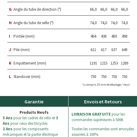
G
Angle du tube de direction (°)
66,0
66,0
66,0
66,0
H
Angle du tube de selle (°)
74,0
74,0
74,0
74,0
I
Portée (mm)
404
438
469
498
J
Pile (mm)
611
617
637
649
K
Empattement (mm)
1191
1215
1253
1289
L
Standover (mm)
750
750
750
750
*y compris 25 mm de décalage / recul
Garantie
Envois et Retours
Produits Neufs
LIVRAISON GRATUITE
pour les
5 Ans
pour les cadres de vélo et
3
commandes supérieures à 500€.
Ans
pour ceux des tricycles
2 Ans
pour les composants
Toutes les commandes sont envoyées
mécaniques et la partie électrique
assurées à 100%