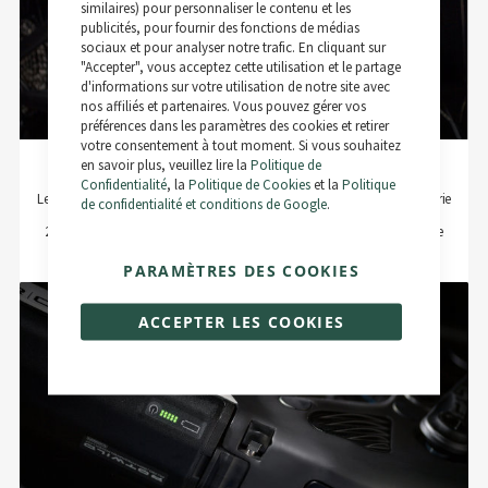
Bar
similaires) pour personnaliser le contenu et les
publicités, pour fournir des fonctions de médias
sociaux et pour analyser notre trafic. En cliquant sur
"Accepter", vous acceptez cette utilisation et le partage
d'informations sur votre utilisation de notre site avec
nos affiliés et partenaires. Vous pouvez gérer vos
préférences dans les paramètres des cookies et retirer
votre consentement à tout moment. Si vous souhaitez
en savoir plus, veuillez lire la
Politique de
Rotwild IPU750 Carbon
Confidentialité
, la
Politique de Cookies
et la
Politique
Le stockage d'énergie de notre série Extensive offre une capacité de batterie
de confidentialité et conditions de Google
.
de 720 Wh avec une technologie de cellule haute performance (type
21700/5.0 Ah) et un poids réduit de 3,5 kg grâce à son boîtier en carbone
fabriqué à la main et optimisé en termes de poids.
PARAMÈTRES DES COOKIES
ACCEPTER LES COOKIES