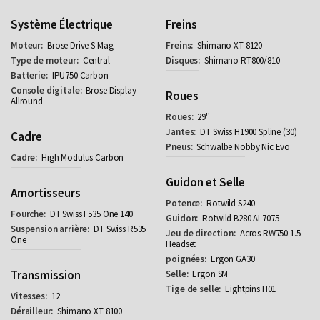
Système Électrique
Freins
Brose Drive S Mag
Shimano XT 8120
Central
Shimano RT800/810
IPU750 Carbon
Brose Display
Roues
Allround
29''
DT Swiss H1900 Spline (30)
Cadre
Schwalbe Nobby Nic Evo
High Modulus Carbon
Guidon et Selle
Amortisseurs
Rotwild S240
DT Swiss F535 One 140
Rotwild B280 AL7075
DT Swiss R535
Acros RW750 1.5
One
Headset
Ergon GA30
Transmission
Ergon SM
Eightpins H01
12
Shimano XT 8100