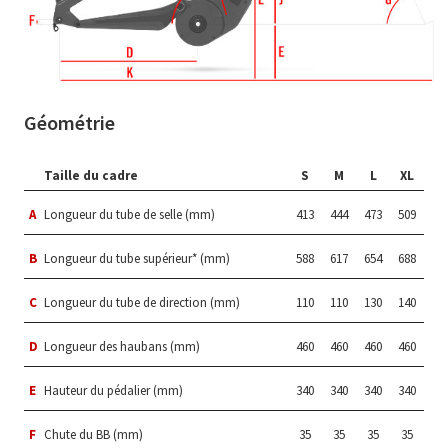
Géométrie
Taille du cadre
S
M
L
XL
A
Longueur du tube de selle (mm)
413
444
473
509
B
Longueur du tube supérieur* (mm)
588
617
654
688
C
Longueur du tube de direction (mm)
110
110
130
140
D
Longueur des haubans (mm)
460
460
460
460
E
Hauteur du pédalier (mm)
340
340
340
340
F
Chute du BB (mm)
35
35
35
35