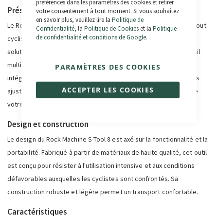
préférences dans les paramètres des cookies et retirer
Présentation de l'outil
votre consentement à tout moment. Si vous souhaitez
en savoir plus, veuillez lire la
Politique de
Le Rock Machine S-Tool 8 est un accessoire indispensable pour tout
Confidentialité
, la
Politique de Cookies
et la
Politique
de confidentialité et conditions de Google
.
cycliste, professionnel ou amateur. Conçu pour apporter des
solutions rapides et efficaces lors de vos sorties à vélo, cet outil
multifonctionnel se distingue par ses 8 fonctions essentielles
PARAMÈTRES DES COOKIES
intégrées. Le Rock Machine S-Tool 8 vous permet d'effectuer des
ACCEPTER LES COOKIES
ajustements et des réparations à la volée, garantissant ainsi que
votre vélo est toujours en parfait état.
Design et construction
Le design du Rock Machine S-Tool 8 est axé sur la fonctionnalité et la
portabilité. Fabriqué à partir de matériaux de haute qualité, cet outil
est conçu pour résister à l'utilisation intensive et aux conditions
défavorables auxquelles les cyclistes sont confrontés. Sa
construction robuste et légère permet un transport confortable.
Caractéristiques