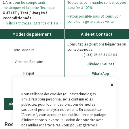
2 Ans
pour les composants
Toutes les commandes sont envoyées
mécaniques et la partie électrique
assurées à 100%
OUTLET / Test / Usagés /
Retour possible sous 30 jours (voir
Reconditionnés
conditions générales de vente).
Vélos + tricycles : garantie d’
1 an
Modes de paiement
Aide et Contact
Consultez les Questions fréquentes ou
contactez-nous:
Carte Bancaire
(+33) 05 33 52 08 04
Virement Bancaire
Bikelec LiveChat
Paypal
WhatsApp
Close
Nous utilisons des cookies (ou des technologies
Cookie
Bar
similaires) pour personnaliser le contenu et les
publicités, pour fournir des fonctions de médias
Détails
Commentaires
sociaux et pour analyser notre trafic. En cliquant sur
"Accepter", vous acceptez cette utilisation et le partage
d'informations sur votre utilisation de notre site avec
Rock Machine S-Tool 8
nos affiliés et partenaires. Vous pouvez gérer vos