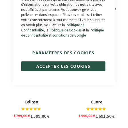
d'informations sur votre utilisation de notre site avec
Outlaw
Bonneville 3.0 - Km 0
nos affiliés et partenaires. Vous pouvez gérer vos
préférences dans les paramètres des cookies et retirer
Notation:
Notation:
98%
100%
votre consentement à tout moment. Si vous souhaitez
1 390,00 €
1 833,00 €
1 990,00 €
1 990,00 €
en savoir plus, veuillez lire la
Politique de
Confidentialité
, la
Politique de Cookies
et la
Politique
de confidentialité et conditions de Google
.
PARAMÈTRES DES COOKIES
ACCEPTER LES COOKIES
Calipso
Cuore
Notation:
Notation:
100%
98%
1 599,00 €
1 691,50 €
1 799,00 €
1 990,00 €