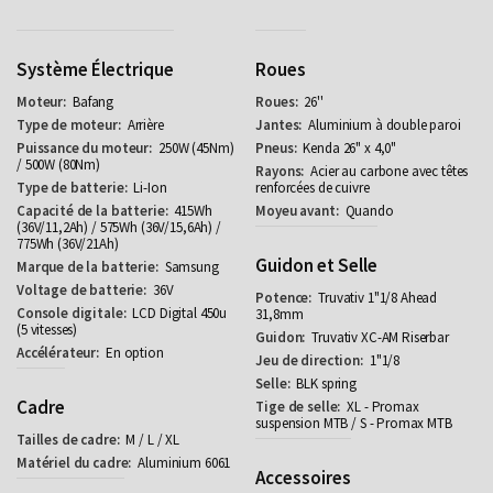
Système Électrique
Roues
Bafang
26''
Arrière
Aluminium à double paroi
250W (45Nm)
Kenda 26" x 4,0"
/ 500W (80Nm)
Acier au carbone avec têtes
Li-Ion
renforcées de cuivre
415Wh
Quando
(36V/11,2Ah) / 575Wh (36V/15,6Ah) /
775Wh (36V/21Ah)
Guidon et Selle
Samsung
36V
Truvativ 1"1/8 Ahead
LCD Digital 450u
31,8mm
(5 vitesses)
Truvativ XC-AM Riserbar
En option
1"1/8
BLK spring
Cadre
XL - Promax
suspension MTB / S - Promax MTB
M / L / XL
Aluminium 6061
Accessoires