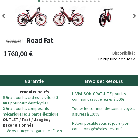
8
9
10
11
12
13
14
15
Road Fat
1 760,00 €
Disponibilité :
En rupture de Stock
Garantie
Envois et Retours
Produits Neufs
LIVRAISON GRATUITE
pour les
5 Ans
pour les cadres de vélo et
3
commandes supérieures à 500€.
Ans
pour ceux des tricycles
2 Ans
pour les composants
Toutes les commandes sont envoyées
mécaniques et la partie électrique
assurées à 100%
OUTLET / Test / Usagés /
Retour possible sous 30 jours (voir
Reconditionnés
conditions générales de vente).
Vélos + tricycles : garantie d’
1 an