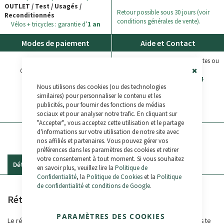
OUTLET / Test / Usagés /
Retour possible sous 30 jours (voir
Reconditionnés
conditions générales de vente).
Vélos + tricycles : garantie d’
1 an
Modes de paiement
Aide et Contact
Consultez les Questions fréquentes ou
contactez-nous:
Carte Bancaire
(+33) 05 33 52 08 04
Close
Nous utilisons des cookies (ou des technologies
Cookie
Virement Bancaire
Bar
Bikelec LiveChat
similaires) pour personnaliser le contenu et les
publicités, pour fournir des fonctions de médias
Paypal
WhatsApp
sociaux et pour analyser notre trafic. En cliquant sur
"Accepter", vous acceptez cette utilisation et le partage
d'informations sur votre utilisation de notre site avec
nos affiliés et partenaires. Vous pouvez gérer vos
préférences dans les paramètres des cookies et retirer
votre consentement à tout moment. Si vous souhaitez
Détails
Commentaires
en savoir plus, veuillez lire la
Politique de
Confidentialité
, la
Politique de Cookies
et la
Politique
de confidentialité et conditions de Google
.
Rétroviseur FK419
PARAMÈTRES DES COOKIES
Le rétroviseur FK419 est un accessoire essentiel pour tout cycliste