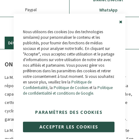
Paypal
WhatsApp
Close
Nous utilisons des cookies (ou des technologies
Cookie
Bar
similaires) pour personnaliser le contenu et les
publicités, pour fournir des fonctions de médias
Détails
Commentaires
sociaux et pour analyser notre trafic. En cliquant sur
"Accepter", vous acceptez cette utilisation et le partage
d'informations sur votre utilisation de notre site avec
ONE Bikeparts Pompe M.PUMP 50
nos affiliés et partenaires. Vous pouvez gérer vos
préférences dans les paramètres des cookies et retirer
votre consentement à tout moment. Si vous souhaitez
La M.PUMP 50 de ONE Bikeparts est une pompe à air conçue pour
en savoir plus, veuillez lire la
Politique de
répondre aux besoins des cyclistes les plus exigeants. Grâce à sa
Confidentialité
, la
Politique de Cookies
et la
Politique
de confidentialité et conditions de Google
.
capacité à gonfler rapidement et avec précision tout type de valve,
cette pompe devient un outil indispensable pour tout amateur de
cyclisme. Sa construction robuste et son design ergonomique
PARAMÈTRES DES COOKIES
garantissent une expérience d'utilisation confortable et efficace.
ACCEPTER LES COOKIES
La M.PUMP 50 se distingue par sa construction métallique de haute
qualité, qui garantit sa durabilité et sa résistance dans le temps. Son