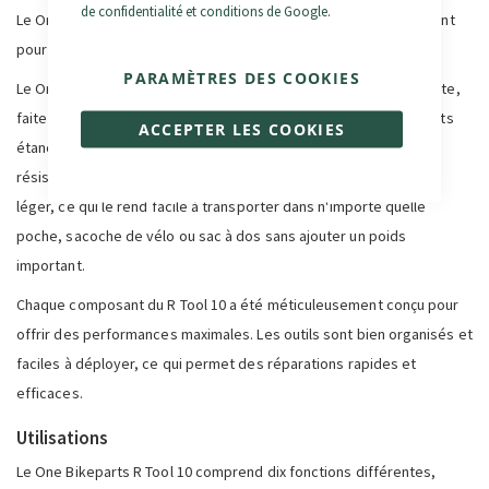
de confidentialité et conditions de Google
.
Le One Bikeparts R Tool 10 est un multi-outil conçu spécifiquement
pour le cyclisme, y compris les vélos électriques.
PARAMÈTRES DES COOKIES
Le One Bikeparts R Tool 10 se distingue par sa conception robuste,
faite de matériaux très durables (acier au chrome vanadium, joints
ACCEPTER LES COOKIES
étanches) qui garantissent une longue durée de vie et une
résistance aux conditions les plus exigeantes. L'outil est petit et
léger, ce qui le rend facile à transporter dans n'importe quelle
poche, sacoche de vélo ou sac à dos sans ajouter un poids
important.
Chaque composant du R Tool 10 a été méticuleusement conçu pour
offrir des performances maximales. Les outils sont bien organisés et
faciles à déployer, ce qui permet des réparations rapides et
efficaces.
Utilisations
Le One Bikeparts R Tool 10 comprend dix fonctions différentes,