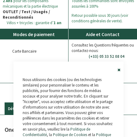
2 Ans
pour les composants
Toutes les commandes sont envoyées
mécaniques et la partie électrique
assurées à 100%
OUTLET / Test / Usagés /
Retour possible sous 30 jours (voir
Reconditionnés
conditions générales de vente).
Vélos + tricycles : garantie d’
1 an
Modes de paiement
Aide et Contact
Consultez les Questions fréquentes ou
contactez-nous:
Carte Bancaire
(+33) 05 33 52 08 04
Virement Bancaire
Bikelec LiveChat
Paypal
Close
WhatsApp
Nous utilisons des cookies (ou des technologies
Cookie
Bar
similaires) pour personnaliser le contenu et les
publicités, pour fournir des fonctions de médias
sociaux et pour analyser notre trafic. En cliquant sur
"Accepter", vous acceptez cette utilisation et le partage
d'informations sur votre utilisation de notre site avec
Détails
Commentaires
nos affiliés et partenaires. Vous pouvez gérer vos
préférences dans les paramètres des cookies et retirer
votre consentement à tout moment. Si vous souhaitez
One Bikeparts R Tool 10
en savoir plus, veuillez lire la
Politique de
Confidentialité
, la
Politique de Cookies
et la
Politique