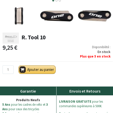
2
3
R. Tool 10
9,25 €
Disponibilité :
En stock
Plus que
5
en stock
Ajouter au panier
Garantie
Envois et Retours
Produits Neufs
LIVRAISON GRATUITE
pour les
5 Ans
pour les cadres de vélo et
3
commandes supérieures à 500€.
Ans
pour ceux des tricycles