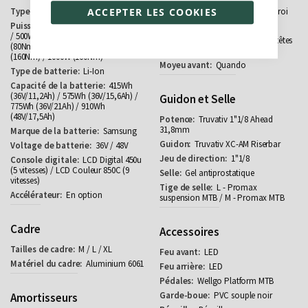
ACCEPTER LES COOKIES
Arrière / Central
Aluminium à double paroi
250W (45Nm)
Kenda 27,5" x 2,125"
/ 500W (80Nm) / 250W (80Nm) / 350W
Acier au carbone avec têtes
(80Nm) / 500W (100Nm) / 750W
renforcées de cuivre
(160Nm) / 1000W (160Nm)
Quando
Li-Ion
415Wh
(36V/11,2Ah) / 575Wh (36V/15,6Ah) /
Guidon et Selle
775Wh (36V/21Ah) / 910Wh
(48V/17,5Ah)
Truvativ 1"1/8 Ahead
31,8mm
Samsung
Truvativ XC-AM Riserbar
36V / 48V
1"1/8
LCD Digital 450u
(5 vitesses) / LCD Couleur 850C (9
Gel antiprostatique
vitesses)
L - Promax
En option
suspension MTB / M - Promax MTB
Cadre
Accessoires
M / L / XL
LED
Aluminium 6061
LED
Wellgo Platform MTB
PVC souple noir
Amortisseurs