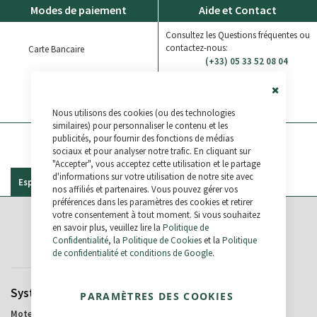
Modes de paiement
Aide et Contact
Consultez les Questions fréquentes ou
contactez-nous:
Carte Bancaire
(+33) 05 33 52 08 04
Virement Bancaire
Bikelec LiveChat
Close
Paypal
WhatsApp
Nous utilisons des cookies (ou des technologies
Cookie
Bar
similaires) pour personnaliser le contenu et les
publicités, pour fournir des fonctions de médias
sociaux et pour analyser notre trafic. En cliquant sur
"Accepter", vous acceptez cette utilisation et le partage
d'informations sur votre utilisation de notre site avec
Especificaciones
Détails
Commentaires
nos affiliés et partenaires. Vous pouvez gérer vos
préférences dans les paramètres des cookies et retirer
votre consentement à tout moment. Si vous souhaitez
en savoir plus, veuillez lire la
Politique de
Spécifications
Confidentialité
, la
Politique de Cookies
et la
Politique
de confidentialité et conditions de Google
.
Système Électrique
Roues
PARAMÈTRES DES COOKIES
Bafang
27,5"