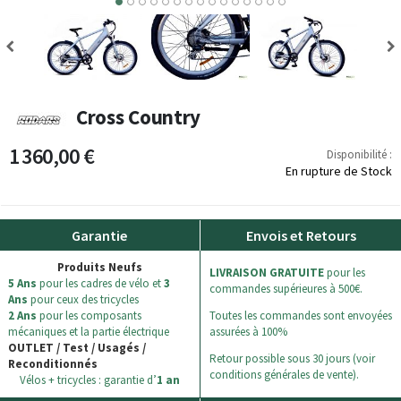
7
8
9
10
11
12
13
14
Cross Country
1 360,00 €
Disponibilité :
En rupture de Stock
Garantie
Envois et Retours
Produits Neufs
LIVRAISON GRATUITE
pour les
5 Ans
pour les cadres de vélo et
3
commandes supérieures à 500€.
Ans
pour ceux des tricycles
2 Ans
pour les composants
Toutes les commandes sont envoyées
mécaniques et la partie électrique
assurées à 100%
OUTLET / Test / Usagés /
Retour possible sous 30 jours (voir
Reconditionnés
conditions générales de vente).
Vélos + tricycles : garantie d’
1 an