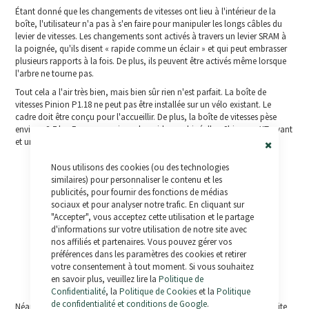
Étant donné que les changements de vitesses ont lieu à l'intérieur de la
boîte, l'utilisateur n'a pas à s'en faire pour manipuler les longs câbles du
levier de vitesses. Les changements sont activés à travers un levier SRAM à
la poignée, qu'ils disent « rapide comme un éclair » et qui peut embrasser
plusieurs rapports à la fois. De plus, ils peuvent être activés même lorsque
l'arbre ne tourne pas.
Tout cela a l'air très bien, mais bien sûr rien n'est parfait. La boîte de
vitesses Pinion P1.18 ne peut pas être installée sur un vélo existant. Le
cadre doit être conçu pour l'accueillir. De plus, la boîte de vitesses pèse
environ 2,7 kg. En comparaison, le poids combiné d'un Shimano XT avant
et un dérailleur arrière pèse autour de 384 grammes.
Close
Nous utilisons des cookies (ou des technologies
Cookie
Bar
similaires) pour personnaliser le contenu et les
publicités, pour fournir des fonctions de médias
sociaux et pour analyser notre trafic. En cliquant sur
"Accepter", vous acceptez cette utilisation et le partage
d'informations sur votre utilisation de notre site avec
nos affiliés et partenaires. Vous pouvez gérer vos
préférences dans les paramètres des cookies et retirer
votre consentement à tout moment. Si vous souhaitez
en savoir plus, veuillez lire la
Politique de
Confidentialité
, la
Politique de Cookies
et la
Politique
de confidentialité et conditions de Google
.
Néanmoins, il faut rappeler que la boîte de vitesses Pinion P1.18 nécessite