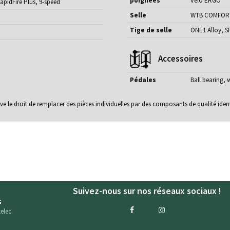
poignées
Velo ERGO
pidFire Plus, 9-speed
Selle
WTB COMFOR
Tige de selle
ONE1 Alloy, S
Accessoires
Pédales
Ball bearing, 
erve le droit de remplacer des pièces individuelles par des composants de qualité iden
Suivez-nous sur nos réseaux sociaux !
s
elec.