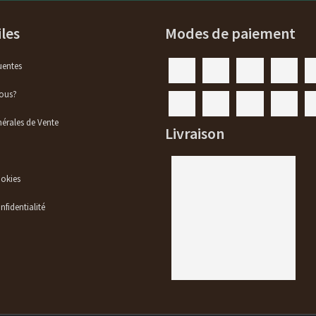
iles
Modes de paiement
uentes
ous?
érales de Vente
Livraison
ookies
nfidentialité