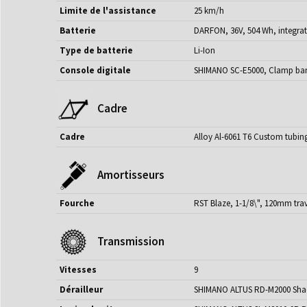
Limite de l'assistance
25 km/h
Batterie
DARFON, 36V, 504 Wh, integra
Type de batterie
Li-Ion
Console digitale
SHIMANO SC-E5000, Clamp ba
Cadre
Cadre
Alloy Al-6061 T6 Custom tubin
Amortisseurs
Fourche
RST Blaze, 1-1/8\", 120mm tra
Transmission
Vitesses
9
Dérailleur
SHIMANO ALTUS RD-M2000 Sh