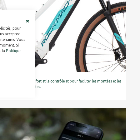
Close
licités, pour
Cookie
ous acceptez
Bar
artenaires. Vous
 moment. Si
t la
Politique
 augmenter le confort et le contrôle et pour faciliter les montées et les
descentes.