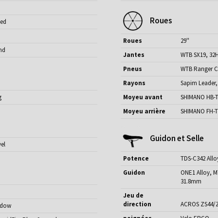
Roues
ted
Roues
29''
nd
Jantes
WTB SX19, 32
Pneus
WTB Ranger C
Rayons
Sapim Leader, 
g
Moyeu avant
SHIMANO HB-T
Moyeu arrière
SHIMANO FH-T
Guidon et Selle
vel
Potence
TDS-C342 Allo
Guidon
ONE1 Alloy, M
31.8mm
Jeu de
direction
ACROS ZS44/
adow