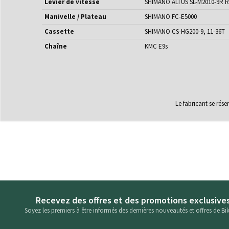
Levier de vitesse
SHIMANO ALTUS SL-M2010-9R Ra
Manivelle / Plateau
SHIMANO FC-E5000
Cassette
SHIMANO CS-HG200-9, 11-36T
Chaîne
KMC E9s
Le fabricant se rés
Recevez des offres et des promotions exclusive
Soyez les premiers à être informés des dernières nouveautés et offres de Bik