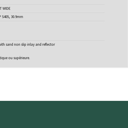
T WIDE
P S405, 30.9mm
with sand non slip inlay and reflector
tique ou supérieure.