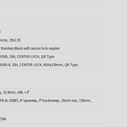
H
omp, 29x2.25
Stainless Black with secure lock nipples
X505, 32H, CENTER LOCK, QR Type
X505-8, 32H, CENTER LOCK, M10x135mm, QR Type
y, 31.8mm, e45, +3°
TB AL-325BT, 6° upsweep, 9° backsweep, 25mm rise, 720mm,
ZS56