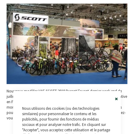
Nouveaux modèles VAE SCOTT 2018 Durant l’avant-dernier week-end de
juillet à Cologne, le groupe ZEG (dont la principale enseigne représentative
en France est VeloLand) a montré à tous ses distributeurs au niveau
Close
mondial l’avant-première des nouveaux modèles qui seront disponibles
Nous utilisons des cookies (ou des technologies
Cookie
pour 2018. Scott, comme partie intégrante du groupe, est venu au rendez-
Bar
similaires) pour personnaliser le contenu et les
vous de cette édition […]
publicités, pour fournir des fonctions de médias
sociaux et pour analyser notre trafic. En cliquant sur
"Accepter", vous acceptez cette utilisation et le partage