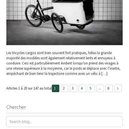
Les tricycles cargos sont bien souvent fort pratiques, hélas la grande
majorité des modèles sont également relativement lents et ennuyeux à
conduire. Ceci est particulièrement évident lorsqu’on prend des virages à
une vitesse supérieure à la moyenne, car le poids se déplace avec l’inertie,
empêchant de bien tenir la trajectoire comme avec un vélo à […]
Page
Vous lisez actuellement la page
Page
Page
Page
Page
Page
Page
Suivan
Articles 1 à 20 sur 147 au total
1
2
3
4
5
...
8
Chercher