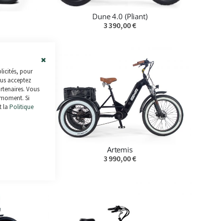
Dune 4.0 (Pliant)
3 390,00 €
Close
licités, pour
Cookie
ous acceptez
Bar
artenaires. Vous
 moment. Si
t la
Politique
Artemis
3 990,00 €