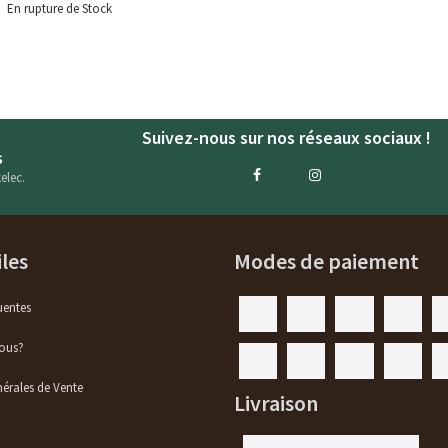
En rupture de Stock
Suivez-nous sur nos réseaux sociaux !
s
elec.
iles
Modes de paiement
uentes
ous?
érales de Vente
Livraison