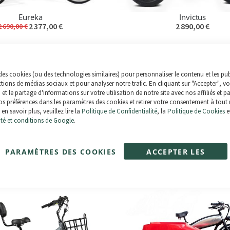
Eureka
Invictus
2 377,00 €
2 890,00 €
2 690,00 €
-16%
des cookies (ou des technologies similaires) pour personnaliser le contenu et les pub
ctions de médias sociaux et pour analyser notre trafic. En cliquant sur "Accepter", v
n et le partage d'informations sur votre utilisation de notre site avec nos affiliés et p
s préférences dans les paramètres des cookies et retirer votre consentement à tout
en savoir plus, veuillez lire la
Politique de Confidentialité
, la
Politique de Cookies
e
ité et conditions de Google
.
PARAMÈTRES DES COOKIES
ACCEPTER LES
Invictus Slim
Dune 3.0 (Pliant)
2 353,00 €
3 390,00 €
COOKIES