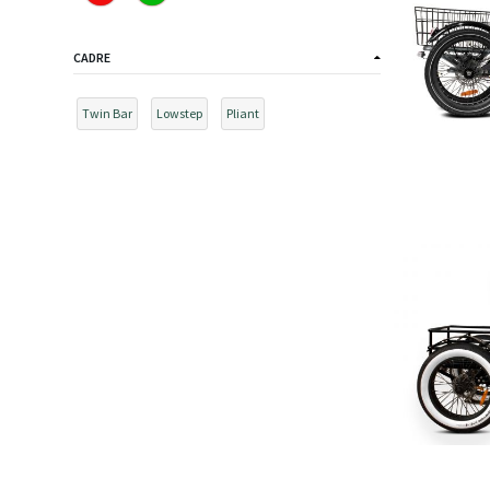
CADRE
Twin Bar
Lowstep
Pliant