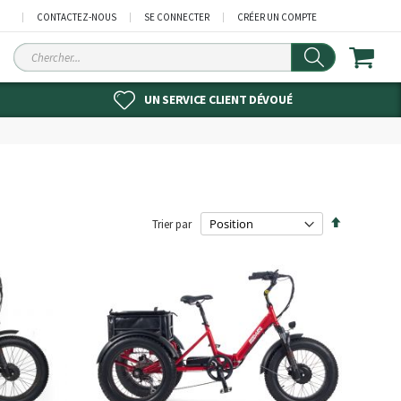
CONTACTEZ-NOUS
SE CONNECTER
CRÉER UN COMPTE
Chercher
UN SERVICE CLIENT DÉVOUÉ
Par
Trier par
ordre
décroissant