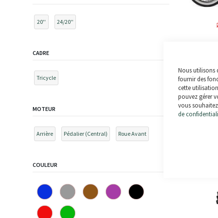
20''
24/20''
CADRE
Nous utilisons 
Tricycle
fournir des fon
cette utilisatio
pouvez gérer vo
vous souhaitez 
MOTEUR
de confidential
Arrière
Pédalier (Central)
Roue Avant
COULEUR